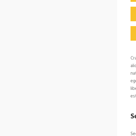
Cr
al
na
eg
li
est
S
Se