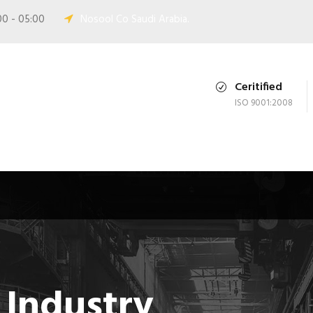
00 - 05:00
Nosool Co Saudi Arabia.
Ceritified
ISO 9001:2008
 Industry