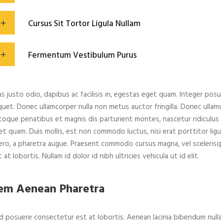
Cursus Sit Tortor Ligula Nullam
Fermentum Vestibulum Purus
as justo odio, dapibus ac facilisis in, egestas eget quam. Integer po
iquet. Donec ullamcorper nulla non metus auctor fringilla. Donec ullamc
toque penatibus et magnis dis parturient montes, nascetur ridiculus mu
et quam. Duis mollis, est non commodo luctus, nisi erat porttitor ligula
bero, a pharetra augue. Praesent commodo cursus magna, vel sceleris
 at lobortis. Nullam id dolor id nibh ultricies vehicula ut id elit.
em Aenean Pharetra
d posuere consectetur est at lobortis. Aenean lacinia bibendum nulla