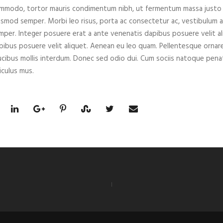
mmodo, tortor mauris condimentum nibh, ut fermentum massa justo sit
ismod semper. Morbi leo risus, porta ac consectetur ac, vestibulum at
mper. Integer posuere erat a ante venenatis dapibus posuere velit al
pibus posuere velit aliquet. Aenean eu leo quam. Pellentesque ornar
ucibus mollis interdum. Donec sed odio dui. Cum sociis natoque pena
iculus mus.