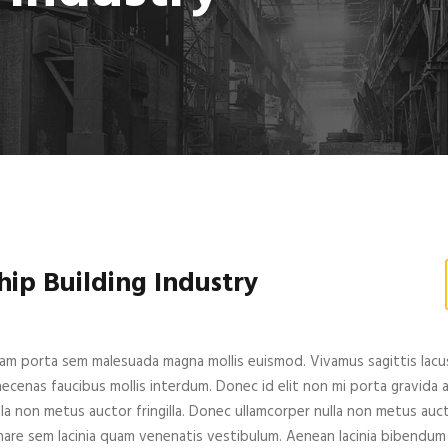
hip Building Industry
iam porta sem malesuada magna mollis euismod. Vivamus sagittis lacus
ecenas faucibus mollis interdum. Donec id elit non mi porta gravida 
lla non metus auctor fringilla. Donec ullamcorper nulla non metus auct
nare sem lacinia quam venenatis vestibulum. Aenean lacinia bibendum 