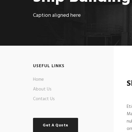
Caption aligned here
USEFUL LINKS
Home
S
About Us
Contact Us
Et
Ma
nu
Get A Quote
or